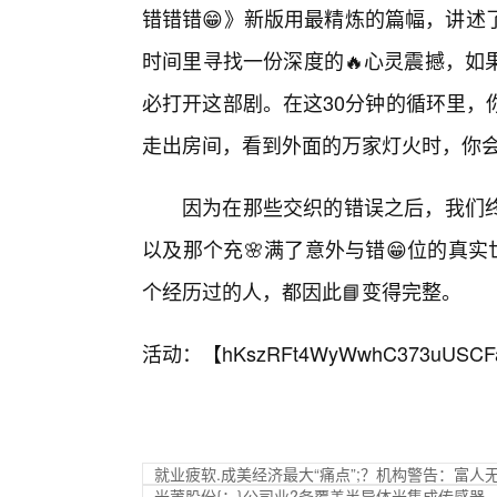
错错错😁》新版用最精炼的篇幅，讲述
时间里寻找一份深度的🔥心灵震撼，如
必打开这部剧。在这30分钟的循环里，
走出房间，看到外面的万家灯火时，你
因为在那些交织的错误之后，我们终
以及那个充🌸满了意外与错😁位的真
个经历过的人，都因此📘变得完整。
活动：【
hKszRFt4WyWwhC373uUSCF
就业疲软.成美经济最大“痛点”;？机构警告：富人
光莆股份{：}公司业?务覆盖半导体光集成传感器