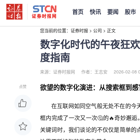
首页
快讯
要闻
股市
您当前的位置：
证券时报
>
公司
>
正文
数字化时代的午夜狂欢
度指南
来源：证券时报网
作者：王志安
2026-02-08 
欲望的数字化演进：从搜索框到感
点赞
在互联网如同空气般无处不在的今天
框内完成了一次又一次🤔的🔥奇妙邂
关键词时，我们谈论的不仅仅是简单的