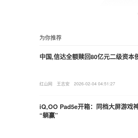
为你推荐
中国,信达全额赎回80亿元二级资本
红山网
王志安
2026-02-04 04:51:27
iQ,OO Pad5e开箱：同档大屏游
“躺赢”