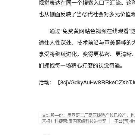
视觉表达在同一个搜索入口下汇流。这
也从侧面反映了当🙂代社会对多元价值
通过“免费黄网站色视频在线观看”
通往人性深处、技术前沿与审美巅峰的
享受将继续进化，变得更私密、更清晰
们拥抱每一场精心打磨的视觉奇遇。
活动：【
8cjVGdkyAuHwSRRkeCZXbTJ
文灿股—份：墨西哥工厂高压铸造产线已投产，也
喜报！科捷荣;膺国家级科技进步奖
子公{司}