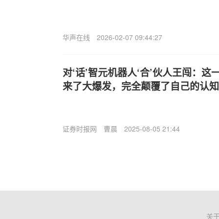
华声在线
2026-02-07 09:44:27
对‘话’智元机器人‘合’伙人王闯：
来了大爆发，完全颠覆了自己的认知
证券时报网
曹晨
2025-08-05 21:44
关